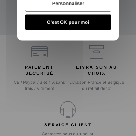
Personnaliser
Inscrivez-vous et recevez nos bons plans
C'est OK pour moi
OK
PAIEMENT
LIVRAISON AU
SÉCURISÉ
CHOIX
CB / Paypal / 3 et 4 X sans
Livraison France et Belgique
frais / Virement
ou retrait dépôt
SERVICE CLIENT
Contactez nous du lundi au