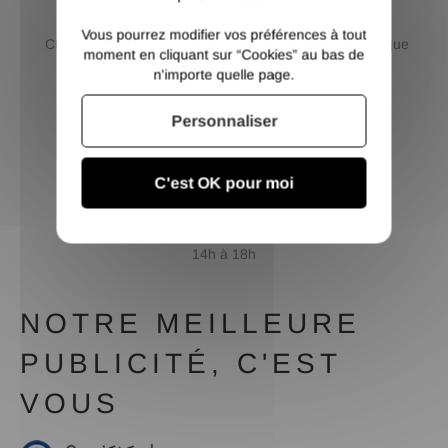
SÉCURISÉ
CHOIX
Vous pourrez modifier vos préférences à tout
CB / Paypal / 3 et 4 X sans
Livraison France et Belgique
moment en cliquant sur “Cookies” au bas de
frais / Virement
ou retrait dépôt
n'importe quelle page.
Personnaliser
C'est OK pour moi
SERVICE CLIENT
Contactez nous du lundi au
vendredi de 8h à 12h et de
14h à 18h
NOTRE MEILLEURE
PUBLICITÉ, C'EST
VOUS