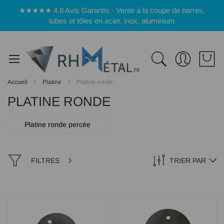
Panneau de gestion des cookies
★★★★★ 4,8 Avis Garantis - Vente à la coupe de barres,
tubes et tôles en acier, inox, aluminium
Accueil
Platine
Platine ronde
PLATINE RONDE
Platine ronde percée
FILTRES
TRIER PAR