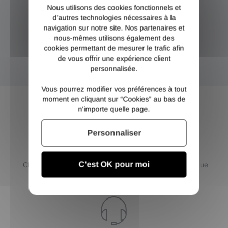
Nous utilisons des cookies fonctionnels et
NEWSLETTER
d’autres technologies nécessaires à la
navigation sur notre site. Nos partenaires et
nous-mêmes utilisons également des
Inscrivez-vous et recevez nos bons plans
cookies permettant de mesurer le trafic afin
de vous offrir une expérience client
OK
personnalisée.
Vous pourrez modifier vos préférences à tout
moment en cliquant sur “Cookies” au bas de
n'importe quelle page.
Personnaliser
PAIEMENT
LIVRAISON AU
SÉCURISÉ
CHOIX
C'est OK pour moi
CB / Paypal / 3 et 4 X sans
Livraison France et Belgique
frais / Virement
ou retrait dépôt