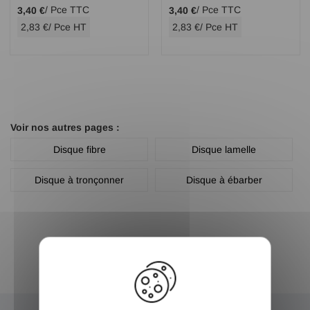
/ Pce TTC
/ Pce TTC
3,40 €
3,40 €
2,83 €
/ Pce HT
2,83 €
/ Pce HT
Voir nos autres pages :
Disque fibre
Disque lamelle
Disque à tronçonner
Disque à ébarber
X