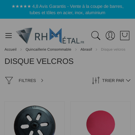
Panneau de gestion des cookies
★★★★★ 4,8 Avis Garantis - Vente à la coupe de barres,
tubes et tôles en acier, inox, aluminium
Accueil
Quincaillerie Consommable
Abrasif
Disque velcros
DISQUE VELCROS
FILTRES
TRIER PAR