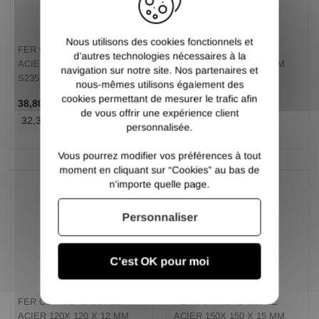
Nous utilisons des cookies fonctionnels et
FER CORNIERE EGALE
FER CORNIERE EGALE
d’autres technologies nécessaires à la
ACIER 90 X 90 X 9 MM NOIR
ACIER 100X 100 X 10 MM
navigation sur notre site. Nos partenaires et
S235
NOIR S235
nous-mêmes utilisons également des
cookies permettant de mesurer le trafic afin
/ Ml TTC
/ Ml TTC
38,80 €
46,20 €
de vous offrir une expérience client
32,33 €
/ Ml HT
38,50 €
/ Ml HT
personnalisée.
Vous pourrez modifier vos préférences à tout
moment en cliquant sur “Cookies” au bas de
n'importe quelle page.
Personnaliser
C'est OK pour moi
FER CORNIERE EGALE
FER CORNIERE EGALE
ACIER 120X 120 X 12 MM
ACIER 150X 150 X 15 MM