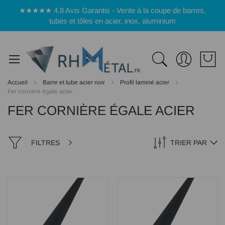
Panneau de gestion des cookies
★★★★★ 4,8 Avis Garantis - Vente à la coupe de barres,
tubes et tôles en acier, inox, aluminium
Accueil
Barre et tube acier noir
Profil laminé acier
Fer cornière égale acier
FER CORNIÈRE ÉGALE ACIER
FILTRES
TRIER PAR