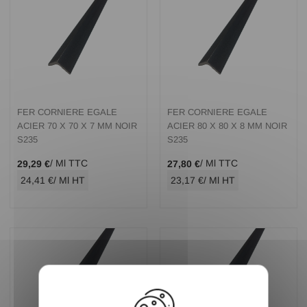
FER CORNIERE EGALE
FER CORNIERE EGALE
ACIER 70 X 70 X 7 MM NOIR
ACIER 80 X 80 X 8 MM NOIR
S235
S235
/ Ml TTC
/ Ml TTC
29,29 €
27,80 €
24,41 €
/ Ml HT
23,17 €
/ Ml HT
X