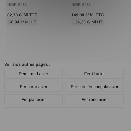
NOIR S235
NOIR S235
/ Ml TTC
/ Ml TTC
82,73 €
149,08 €
68,94 €
/ Ml HT
124,23 €
/ Ml HT
Voir nos autres pages :
Demi rond acier
Fer U acier
Fer carré acier
Fer cornière inégale acier
Fer plat acier
Fer rond acier
Fer té acier
Main courante acier