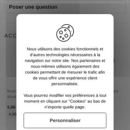
Poser une question
X
ACCESSOIRES
Nous utilisons des cookies fonctionnels et
d’autres technologies nécessaires à la
navigation sur notre site. Nos partenaires et
nous-mêmes utilisons également des
cookies permettant de mesurer le trafic afin
de vous offrir une expérience client
personnalisée.
Bouchon rectangle plastique
Bouchon rectangle plastique
Vous pourrez modifier vos préférences à tout
80x40
80x40
moment en cliquant sur “Cookies” au bas de
/ Pce TTC
/ Pce TTC
n'importe quelle page.
5,86 €
5,86 €
4,88 €
/ Pce HT
4,88 €
/ Pce HT
Personnaliser