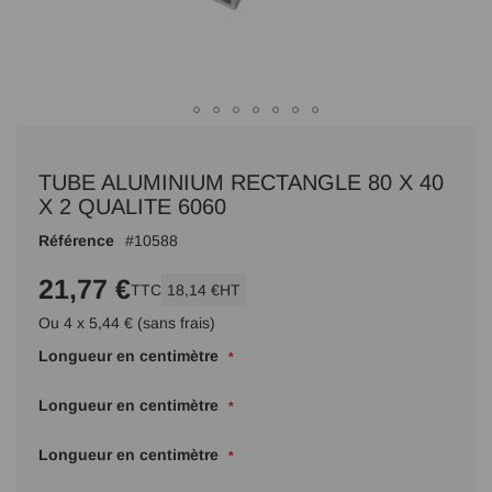
Passer
au
TUBE ALUMINIUM RECTANGLE 80 X 40
début
de
X 2 QUALITE 6060
la
Référence
10588
Galerie
d’images
21,77 €
TTC
18,14 €
HT
Ou 4 x 5,44 € (sans frais)
Longueur en centimètre
Longueur en centimètre
Longueur en centimètre