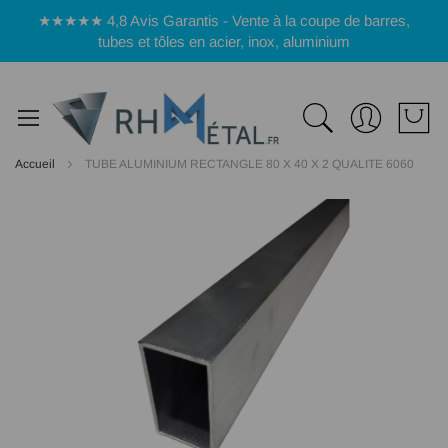
Panneau de gestion des cookies
★★★★★ 4,8 Avis Garantis - Vente à la coupe de barres,
tubes et tôles en acier, inox, aluminium
Accueil
TUBE ALUMINIUM RECTANGLE 80 X 40 X 2 QUALITE 6060
Passer
à
la
fin
de
la
galerie
d’images