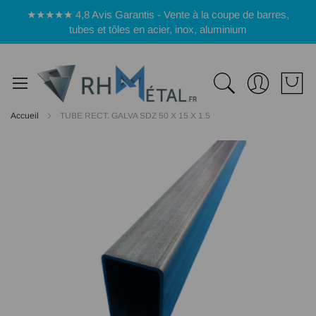
Panneau de gestion des cookies
★★★★★ 4,8 Avis Garantis - Vente à la coupe de barres,
tubes et tôles en acier, inox, aluminium
Accueil
TUBE RECT. GALVA SDZ 50 X 15 X 1.5
Passer
à
la
fin
de
la
galerie
d’images