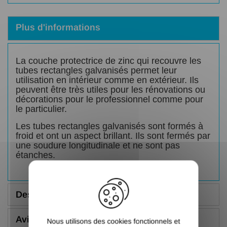
Plus d'informations
La couche protectrice de zinc qui recouvre les
tubes rectangles galvanisés permet leur
utilisation en intérieur comme en extérieur. Ils
peuvent être très utiles pour les rénovations ou
décorations pour le professionnel comme pour
le particulier.
Les tubes rectangles galvanisés sont formés à
froid et ont un aspect brillant. Ils sont fermés par
une soudure longitudinale et ne sont pas
étanches.
X
Description
Avis (5.00/5)
Nous utilisons des cookies fonctionnels et