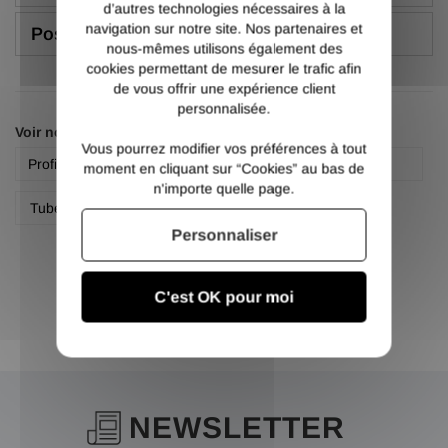
d’autres technologies nécessaires à la
navigation sur notre site. Nos partenaires et
Poser une question
nous-mêmes utilisons également des
cookies permettant de mesurer le trafic afin
de vous offrir une expérience client
personnalisée.
Voir nos autres pages :
Vous pourrez modifier vos préférences à tout
Profilé rectangle acier galvanisé
Rectangle
moment en cliquant sur “Cookies” au bas de
n'importe quelle page.
Tube rectangle creux galvanisé
Personnaliser
C'est OK pour moi
NEWSLETTER