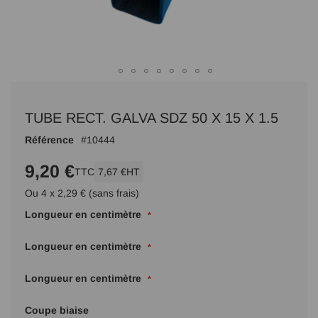
Passer
au
TUBE RECT. GALVA SDZ 50 X 15 X 1.5
début
de
Référence
10444
la
Galerie
9,20 €
TTC
7,67 €
HT
d’images
Ou 4 x 2,29 € (sans frais)
Longueur en centimètre
Longueur en centimètre
Longueur en centimètre
Coupe biaise