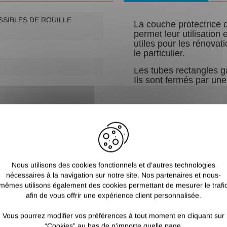
SSIBLES DE ROUILLE
La couche protectrice 
permet leur utilisation 
utiles pour les rénova
le particulier.
Les tubes rectangles ga
Ils sont fermés par une
Nous utilisons des cookies fonctionnels et d’autres technologies
nécessaires à la navigation sur notre site. Nos partenaires et nous-
mêmes utilisons également des cookies permettant de mesurer le trafi
afin de vous offrir une expérience client personnalisée.
Vous pourrez modifier vos préférences à tout moment en cliquant sur
“Cookies” au bas de n'importe quelle page.