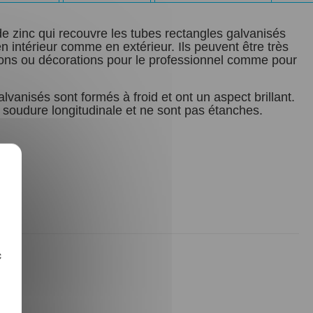
de zinc qui recouvre les tubes rectangles galvanisés
en intérieur comme en extérieur. Ils peuvent être très
tions ou décorations pour le professionnel comme pour
lvanisés sont formés à froid et ont un aspect brillant.
 soudure longitudinale et ne sont pas étanches.
X
c