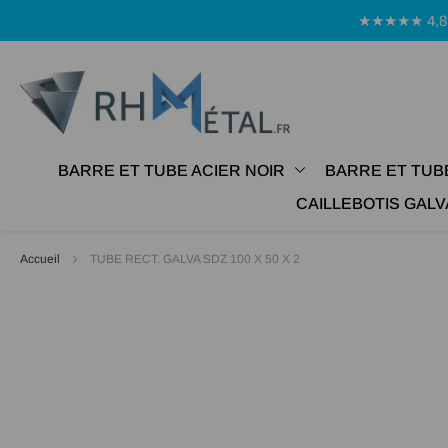
Panneau de gestion des cookies
★★★★★ 4,8 Avi
BARRE ET TUBE ACIER NOIR
BARRE ET TUB
CAILLEBOTIS GALV
Accueil
TUBE RECT. GALVA SDZ 100 X 50 X 2
Passer
à
la
fin
de
la
galerie
d’images