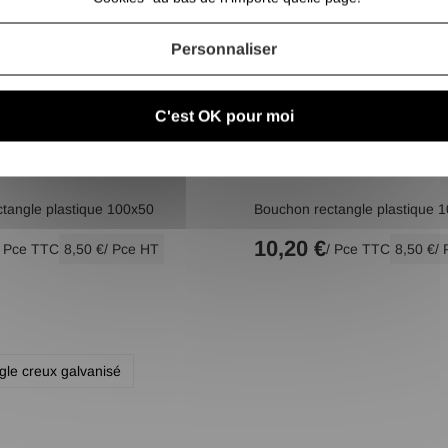
Personnaliser
C'est OK pour moi
tangle plastique 100x50
Bouchon rectangle plastique 
10,20 €
/ Pce TTC
8,50 €
/ Pce HT
/ Pce TTC
8,50 €
/
gle creux galvanisé