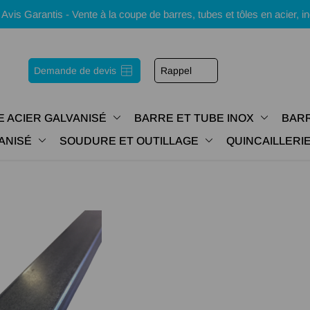
s Garantis - Vente à la coupe de barres, tubes et tôles en acier, i
Demande de devis
Rappel
E ACIER GALVANISÉ
BARRE ET TUBE INOX
BARR
ANISÉ
SOUDURE ET OUTILLAGE
QUINCAILLER