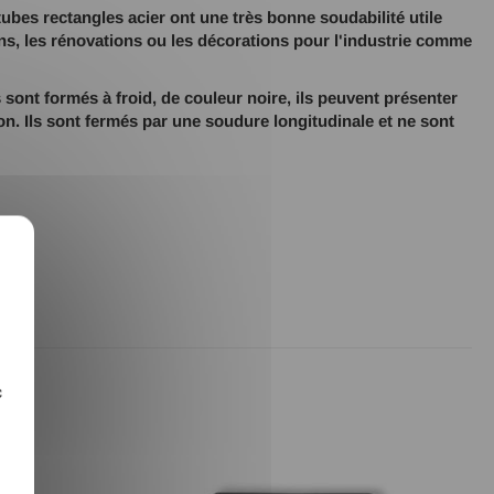
tubes rectangles acier ont une très bonne soudabilité utile
ns, les rénovations ou les décorations pour l'industrie comme
 sont formés à froid, de couleur noire, ils peuvent présenter
on. Ils sont fermés par une soudure longitudinale et ne sont
X
c