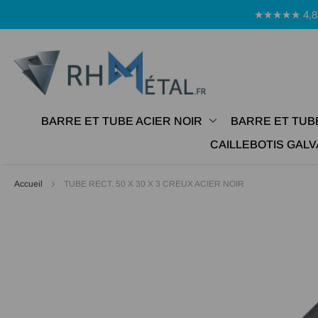
Panneau de gestion des cookies
★★★★★ 4,8 Avi
BARRE ET TUBE ACIER NOIR
BARRE ET TUB
CAILLEBOTIS GALV
Accueil
TUBE RECT. 50 X 30 X 3 CREUX ACIER NOIR
Passer
à
la
fin
de
la
galerie
d’images