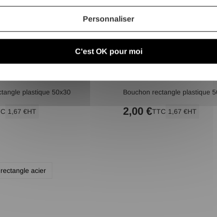
Personnaliser
C'est OK pour moi
tangle plastique 50x30
Bouchon rectangle plastique 
2,00 €
TC
1,67 €
HT
TTC
1,67 €
HT
rectangle acier