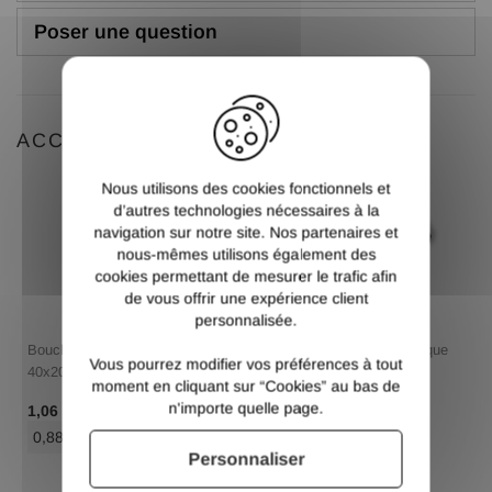
Poser une question
X
ACCESSOIRES
Nous utilisons des cookies fonctionnels et
d’autres technologies nécessaires à la
navigation sur notre site. Nos partenaires et
nous-mêmes utilisons également des
cookies permettant de mesurer le trafic afin
de vous offrir une expérience client
personnalisée.
Bouchon rectangle plastique
Bouchon rectangle plastique
Vous pourrez modifier vos préférences à tout
40x20
40x20
moment en cliquant sur “Cookies” au bas de
n'importe quelle page.
/ Pce TTC
/ Pce TTC
1,06 €
1,06 €
0,88 €
/ Pce HT
0,88 €
/ Pce HT
Personnaliser