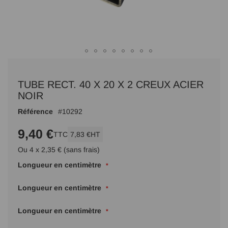
Passer
au
TUBE RECT. 40 X 20 X 2 CREUX ACIER
début
de
NOIR
la
Référence
10292
Galerie
d’images
9,40 €
TTC
7,83 €
HT
Ou 4 x 2,35 € (sans frais)
Longueur en centimètre
Longueur en centimètre
Longueur en centimètre