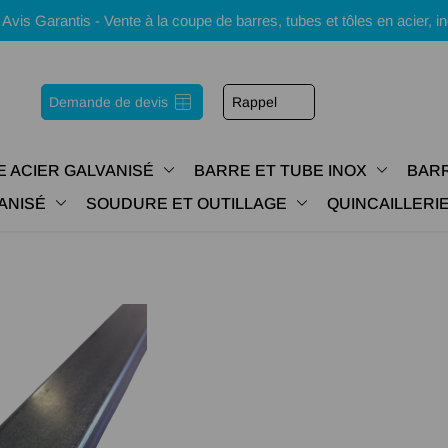
s Garantis - Vente à la coupe de barres, tubes et tôles en acier, i
Demande de devis
Rappel
E ACIER GALVANISÉ
BARRE ET TUBE INOX
BARR
ANISÉ
SOUDURE ET OUTILLAGE
QUINCAILLER