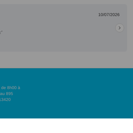
10/07/2026
x"
, de 8h00 à
 au 895
 13420