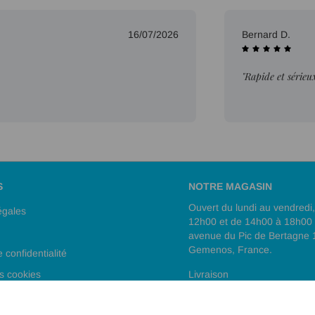
16/07/2026
Bernard D.
"Rapide et sérieu
S
NOTRE MAGASIN
Ouvert du lundi au vendredi
égales
12h00 et de 14h00 à 18h00
avenue du Pic de Bertagne
Gemenos, France.
e confidentialité
s cookies
Livraison
e