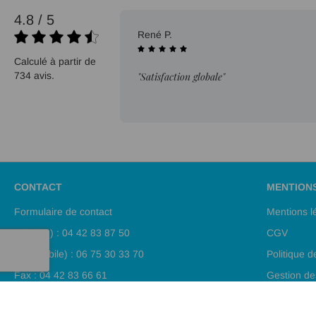
4.8 / 5
21/07/2026
René P.
Calculé à partir de
734 avis.
"Satisfaction globale"
CONTACT
MENTION
Formulaire de contact
Mentions l
Tél (fixe) : 04 42 83 87 50
CGV
Tél (mobile) : 06 75 30 33 70
Politique d
Fax : 04 42 83 66 61
Gestion de
Plan de sit