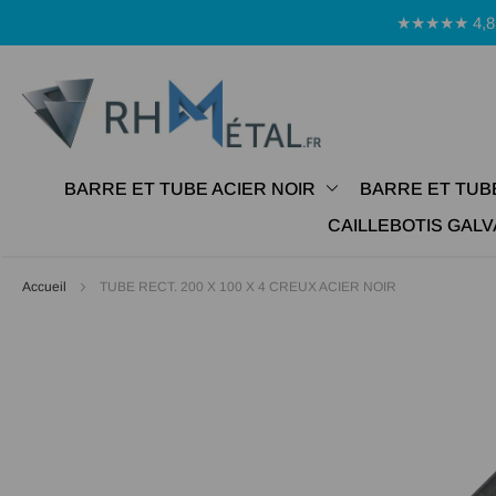
Panneau de gestion des cookies
★★★★★ 4,8 Avi
BARRE ET TUBE ACIER NOIR
BARRE ET TUB
CAILLEBOTIS GALV
Accueil
TUBE RECT. 200 X 100 X 4 CREUX ACIER NOIR
Passer
à
la
fin
de
la
galerie
d’images