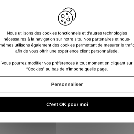
De qualité S235, les 
TRACES POSSIBLES
pour les constructio
pour le particulier.
Les tubes rectangles
des traces d'oxydati
Nous utilisons des cookies fonctionnels et d’autres technologies
pas étanches.
nécessaires à la navigation sur notre site. Nos partenaires et nous-
mêmes utilisons également des cookies permettant de mesurer le trafi
afin de vous offrir une expérience client personnalisée.
Vous pourrez modifier vos préférences à tout moment en cliquant sur
“Cookies” au bas de n'importe quelle page.
Personnaliser
C'est OK pour moi