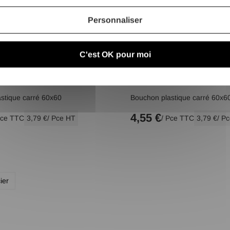
Personnaliser
C'est OK pour moi
stique carré 60x60
Bouchon plastique carré 60x6
4,55 €
Pce TTC
3,79 €
/ Pce HT
/ Pce TTC
3,79 €
/ P
ier