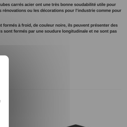
tubes carrés acier ont une très bonne soudabilité utile pour
es rénovations ou les décorations pour l'industrie comme pour
t formés à froid, de couleur noire, ils peuvent présenter des
Ils sont fermés par une soudure longitudinale et ne sont pas
X
c