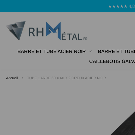
Panneau de gestion des cookies
★★★★★ 4,8 Avi
BARRE ET TUBE ACIER NOIR
BARRE ET TUB
CAILLEBOTIS GALV
Accueil
TUBE CARRE 60 X 60 X 2 CREUX ACIER NOIR
Passer
à
la
fin
de
la
galerie
d’images