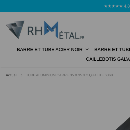
Panneau de gestion des cookies
★★★★★ 4,8 Avi
BARRE ET TUBE ACIER NOIR
BARRE ET TUB
CAILLEBOTIS GALV
Accueil
TUBE ALUMINIUM CARRE 35 X 35 X 2 QUALITE 6060
Passer
à
la
fin
de
la
galerie
d’images