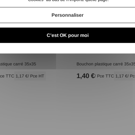
Personnaliser
C'est OK pour moi
stique carré 35x35
Bouchon plastique carré 35x3
1,40 €
Pce TTC
1,17 €
/ Pce HT
/ Pce TTC
1,17 €
/ P