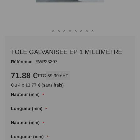
Passer
au
TOLE GALVANISEE EP 1 MILLIMETRE
début
de
Référence
WP23307
la
Galerie
71,88 €
TTC
59,90 €
HT
d’images
Ou 4 x 13,77 € (sans frais)
Hauteur (mm)
Longueur(mm)
Hauteur (mm)
Longueur (mm)