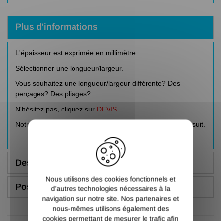
Plus d'informations
L'épaisseur est exprimée en millimètre.
Sélectionner une longueur/largeur.
Vous souhaitez une longueur/largeur différente? Des
perçages? Des pliages?
N'hésitez pas, cliquez sur
DEVIS
Notre équipe commerciale vous répond dans l'heure qui suit.
X
Description
Nous utilisons des cookies fonctionnels et
Poser une question
d’autres technologies nécessaires à la
navigation sur notre site. Nos partenaires et
nous-mêmes utilisons également des
cookies permettant de mesurer le trafic afin