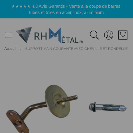
Panneau de gestion des cookies
★★★★★ 4,8 Avis Garantis - Vente à la coupe de barres,
tubes et tôles en acier, inox, aluminium
Accueil
SUPPORT MAIN COURANTE AVEC CHEVILLE ET RONDELLE
Passer
à
la
fin
de
la
galerie
d’images