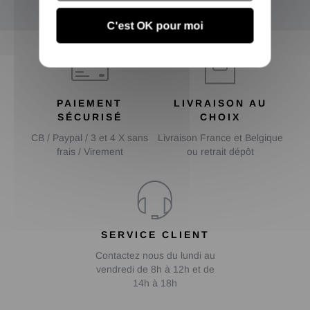
OK
C'est OK pour moi
PAIEMENT
LIVRAISON AU
SÉCURISÉ
CHOIX
CB / Paypal / 3 et 4 X sans
Livraison France et Belgique
frais / Virement
ou retrait dépôt
SERVICE CLIENT
Contactez nous du lundi au
vendredi de 8h à 12h et de
14h à 18h