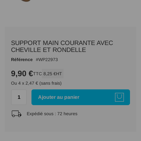
Passer
au
SUPPORT MAIN COURANTE AVEC
début
de
CHEVILLE ET RONDELLE
la
Référence
WP22973
Galerie
d’images
9,90 €
TTC
8,25 €
HT
Ou 4 x 2,47 € (sans frais)
Ajouter au panier
Expédié sous :
72 heures