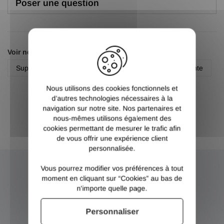
Poser une question
X
Voir nos autres pages :
Support de main courante
Support de main courante
Nous utilisons des cookies fonctionnels et
d’autres technologies nécessaires à la
navigation sur notre site. Nos partenaires et
nous-mêmes utilisons également des
cookies permettant de mesurer le trafic afin
de vous offrir une expérience client
personnalisée.
Vous pourrez modifier vos préférences à tout
NEWSLETTER
moment en cliquant sur “Cookies” au bas de
n'importe quelle page.
Inscrivez-vous et recevez nos bons plans
Personnaliser