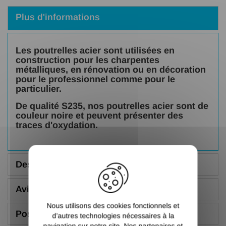
Plus d'informations
Les poutrelles acier sont utilisées en
construction pour les charpentes
métalliques, en rénovation ou en décoration
pour le professionnel comme pour le
particulier.
De qualité S235, nos poutrelles acier sont de
couleur noire et peuvent présenter des
traces d'oxydation.
X
Description
Avis (5.00/5)
Nous utilisons des cookies fonctionnels et
Poser une question
d’autres technologies nécessaires à la
navigation sur notre site. Nos partenaires et