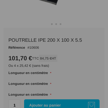
Passer
au
POUTRELLE IPE 200 X 100 X 5.5
début
de
Référence
10606
la
Galerie
101,70 €
TTC
84,75 €
HT
d’images
Ou 4 x 25,42 € (sans frais)
Longueur en centimètre
Longueur en centimètre
Longueur en centimètre
Ajouter au panier