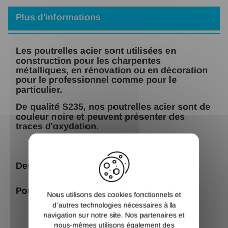
Plus d'informations
Les poutrelles acier sont utilisées en
construction pour les charpentes
métalliques, en rénovation ou en décoration
pour le professionnel comme pour le
particulier.
De qualité S235, nos poutrelles acier sont de
couleur noire et peuvent présenter des
traces d'oxydation.
X
Description
Poser une question
Nous utilisons des cookies fonctionnels et
d’autres technologies nécessaires à la
navigation sur notre site. Nos partenaires et
nous-mêmes utilisons également des