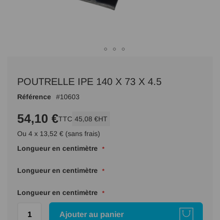
Passer
au
POUTRELLE IPE 140 X 73 X 4.5
début
de
Référence
10603
la
Galerie
54,10 €
TTC
45,08 €
HT
d’images
Ou 4 x 13,52 € (sans frais)
Longueur en centimètre
Longueur en centimètre
Longueur en centimètre
Ajouter au panier