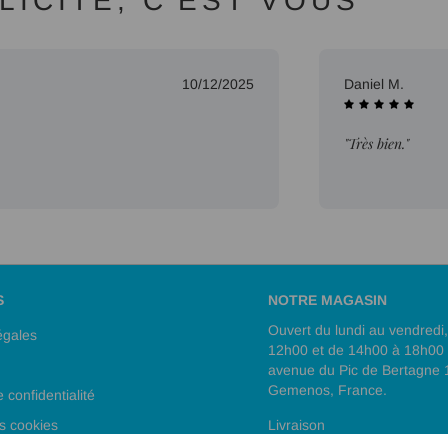
ICITÉ, C'EST VOUS
10/12/2025
Daniel M.
"Très bien."
S
NOTRE MAGASIN
Ouvert du lundi au vendredi
égales
12h00 et de 14h00 à 18h00
avenue du Pic de Bertagne
Gemenos, France.
e confidentialité
s cookies
Livraison