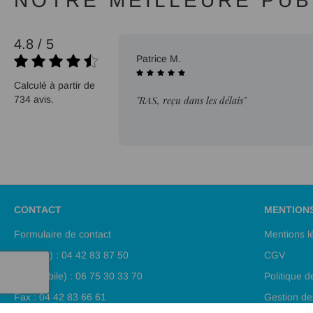
NOTRE MEILLEURE PUBL
4.8 / 5
01/06/2026
Patrice M.
Calculé à partir de
ratuite au
734 avis.
"RAS, reçu dans les délais"
rvice client au
CONTACT
MENTION
Formulaire de contact
Mentions l
Tél (fixe) : 04 42 83 87 50
CGV
Tél (mobile) : 06 75 30 33 70
Politique d
Fax : 04 42 83 66 61
Gestion de