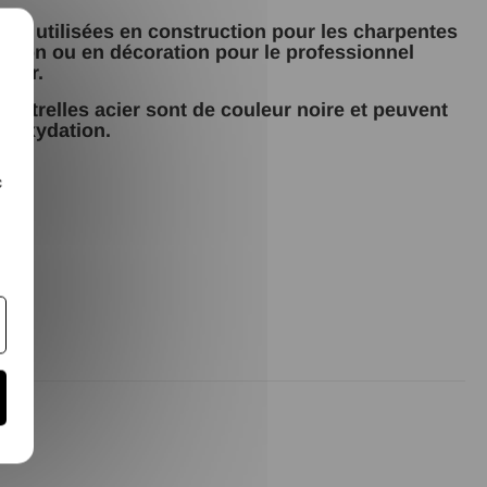
sont utilisées en construction pour les charpentes
X
ation ou en décoration pour le professionnel
lier.
poutrelles acier sont de couleur noire et peuvent
d'oxydation.
c