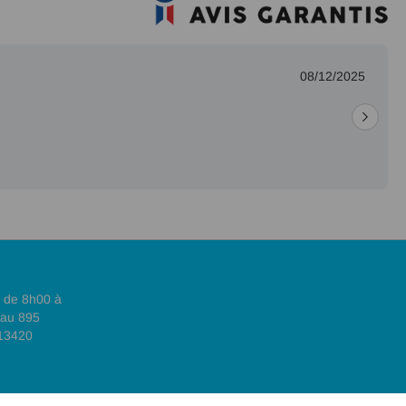
08/12/2025
, de 8h00 à
 au 895
 13420