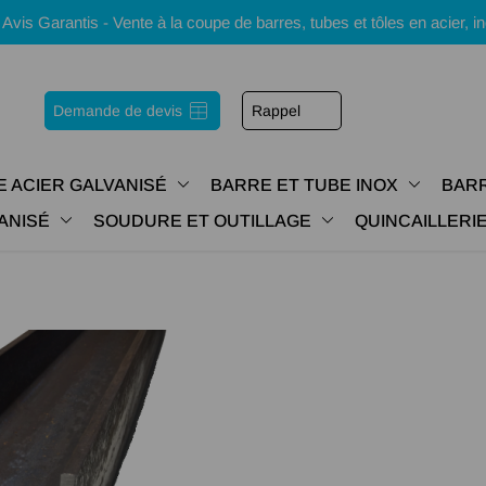
s Garantis - Vente à la coupe de barres, tubes et tôles en acier, i
Demande de devis
Rappel
E ACIER GALVANISÉ
BARRE ET TUBE INOX
BARR
ANISÉ
SOUDURE ET OUTILLAGE
QUINCAILLER