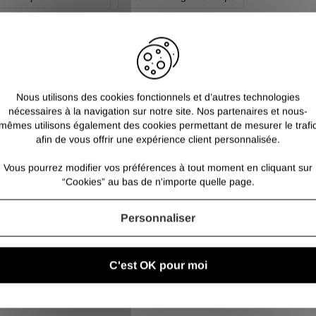
Nous utilisons des cookies fonctionnels et d’autres technologies
nécessaires à la navigation sur notre site. Nos partenaires et nous-
mêmes utilisons également des cookies permettant de mesurer le trafi
ER
Inscrivez-vous et recevez nos bons plans
afin de vous offrir une expérience client personnalisée.
Vous pourrez modifier vos préférences à tout moment en cliquant sur
“Cookies” au bas de n'importe quelle page.
Personnaliser
LIVRAISON AU CHOIX
C'est OK pour moi
Livraison France et Belgique ou retrait dépôt