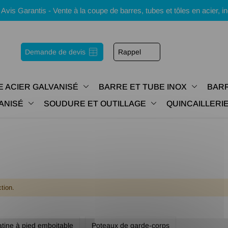
s Garantis - Vente à la coupe de barres, tubes et tôles en acier, i
Demande de devis
Rappel
E ACIER GALVANISÉ
BARRE ET TUBE INOX
BARR
ANISÉ
SOUDURE ET OUTILLAGE
QUINCAILLER
tion.
atine à pied emboitable
Poteaux de garde-corps