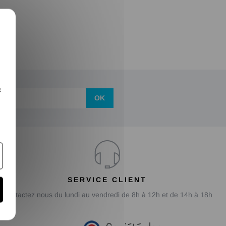
X
c
OK
SERVICE CLIENT
Contactez nous du lundi au vendredi de 8h à 12h et de 14h à 18h