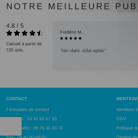
NOTRE MEILLEURE PUBL
4.8 / 5
27/07/2026
Frédéric M.
Calculé à partir de
735 avis.
"Site claire, délai rapide"
CONTACT
MENTION
Formulaire de contact
Mentions l
Tél (fixe) : 04 42 83 87 50
CGV
Tél (mobile) : 06 75 30 33 70
Politique d
Fax : 04 42 83 66 61
Gestion de