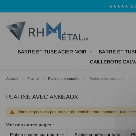
Panneau de gestion des cookies
★★★★★ 4,8 Avi
BARRE ET TUBE ACIER NOIR
BARRE ET TUB
CAILLEBOTIS GALV
Accueil
Platine
Platine pré-soudée
Platine avec anneaux
PLATINE AVEC ANNEAUX
Nous ne pouvons pas trouver de produits correspondants à la sélec
Voir nos autres pages :
Platine soudée sur poutrelle
Platine soudée sur tube
Pl