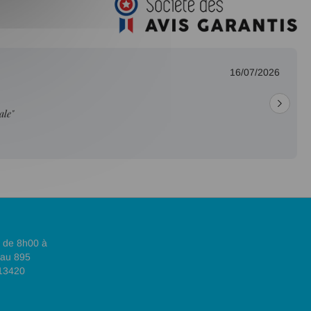
16/07/2026
ale"
, de 8h00 à
 au 895
 13420