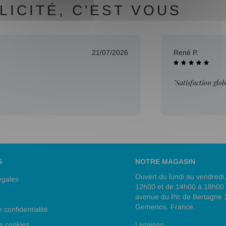
ICITÉ, C'EST VOUS
21/07/2026
René P.
"Satisfaction glob
S
NOTRE MAGASIN
Ouvert du lundi au vendredi
égales
12h00 et de 14h00 à 18h00
avenue du Pic de Bertagne
Gemenos, France.
e confidentialité
s cookies
Livraison