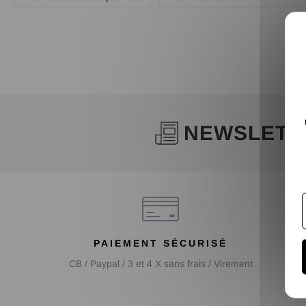
NEWSLETT
PAIEMENT SÉCURISÉ
CB / Paypal / 3 et 4 X sans frais / Virement