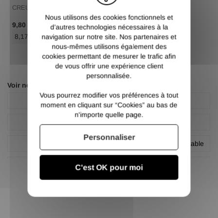
CREUX ACIER NOIR
CREUX ACIER NOIR
Nous utilisons des cookies fonctionnels et
/ Ml TTC
/ Ml TTC
9,80 €
12,10 €
d’autres technologies nécessaires à la
8,17 €
/ Ml HT
10,08 €
/ Ml HT
navigation sur notre site. Nos partenaires et
nous-mêmes utilisons également des
cookies permettant de mesurer le trafic afin
de vous offrir une expérience client
personnalisée.
Voir nos autres pages :
Vous pourrez modifier vos préférences à tout
Fixation
LeMetal
moment en cliquant sur “Cookies” au bas de
n'importe quelle page.
Platine
Platine
Personnaliser
Platine
Platine acier à pied emboitable
Platine emboîtable
Platine pré-soudée
C'est OK pour moi
Platine à pied emboitable
PromoMetal
Quincaillerie
RHMetal