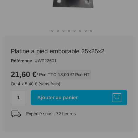
Passer
au
Platine a pied emboitable 25x25x2
début
de
Référence
WP22601
la
Galerie
21,60 €
/ Pce TTC
18,00 €
/ Pce HT
d’images
Ou 4 x 5,40 € (sans frais)
Ajouter au panier
Expédié sous :
72 heures