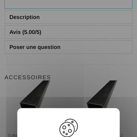
Description
Avis (5.00/5)
Poser une question
ACCESSOIRES
X
TUBE CARRE 20 X 20 X 2
TUBE CARRE 30 X 30 X 2