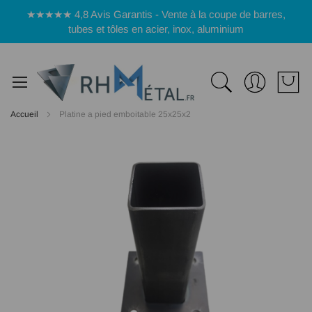
Panneau de gestion des cookies
★★★★★ 4,8 Avis Garantis - Vente à la coupe de barres,
tubes et tôles en acier, inox, aluminium
Accueil
Platine a pied emboitable 25x25x2
Passer
à
la
fin
de
la
galerie
d’images