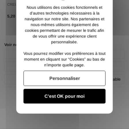
CREUX ACIER NOIR
CREUX ACIER NOIR
Nous utilisons des cookies fonctionnels et
d’autres technologies nécessaires à la
TTC
4,33 €
HT
TTC
6,50 €
HT
5,20 €
7,80 €
navigation sur notre site. Nos partenaires et
nous-mêmes utilisons également des
cookies permettant de mesurer le trafic afin
de vous offrir une expérience client
personnalisée.
Voir nos autres pages :
Vous pourrez modifier vos préférences à tout
Fixation
LeMetal
moment en cliquant sur “Cookies” au bas de
n'importe quelle page.
Platine
Platine
Personnaliser
Platine
Platine acier à pied emboitable
Platine emboîtable
Platine pré-soudée
C'est OK pour moi
Platine à pied emboitable
PromoMetal
Quincaillerie
RHMetal