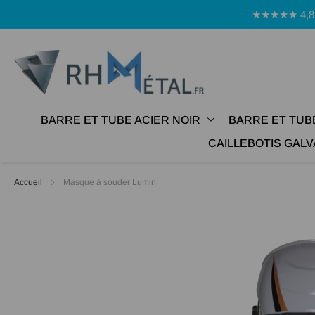
Panneau de gestion des cookies
★★★★★ 4,8 Avi
BARRE ET TUBE ACIER NOIR
BARRE ET TUB
CAILLEBOTIS GALV
Accueil
Masque à souder Lumin
Passer
à
la
fin
de
la
galerie
d’images