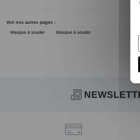
Voir nos autres pages :
Masque à souder
Masque à souder
NEWSLETT