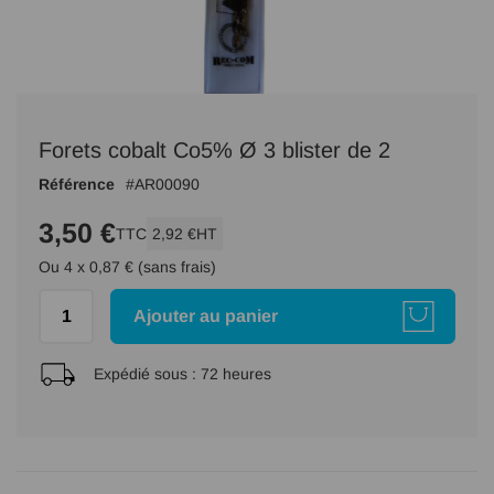
Passer
au
Forets cobalt Co5% Ø 3 blister de 2
début
de
Référence
AR00090
la
Galerie
3,50 €
TTC
2,92 €
HT
d’images
Ou 4 x 0,87 € (sans frais)
Ajouter au panier
Expédié sous :
72 heures