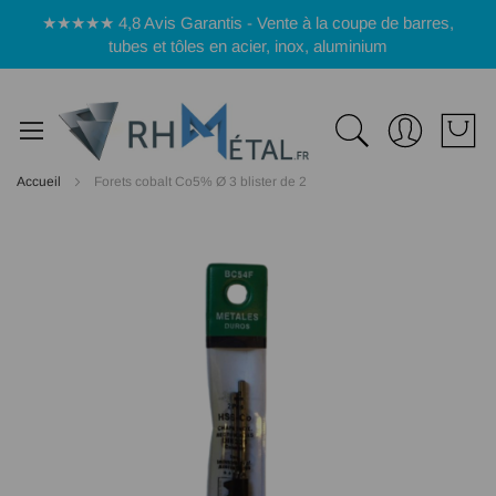
Panneau de gestion des cookies
★★★★★ 4,8 Avis Garantis - Vente à la coupe de barres,
tubes et tôles en acier, inox, aluminium
Accueil
Forets cobalt Co5% Ø 3 blister de 2
Passer
à
la
fin
de
la
galerie
d’images