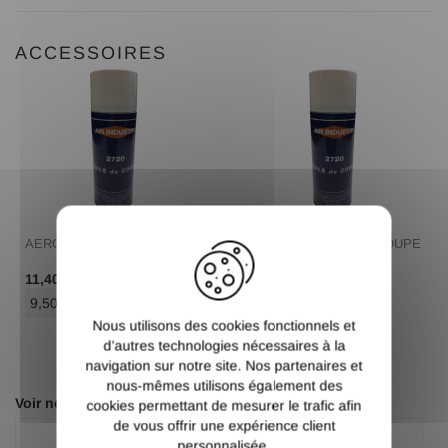
ACCESSOIRES
X
AEROSOL HUILE DE COUPE
AEROSOL HUILE DE COUPE
/ Pce TTC
/ Pce TTC
11,40 €
11,40 €
9,50 €
/ Pce HT
9,50 €
/ Pce HT
Nous utilisons des cookies fonctionnels et
d’autres technologies nécessaires à la
navigation sur notre site. Nos partenaires et
nous-mêmes utilisons également des
Voir nos autres pages :
cookies permettant de mesurer le trafic afin
de vous offrir une expérience client
Blister
Foret
personnalisée.