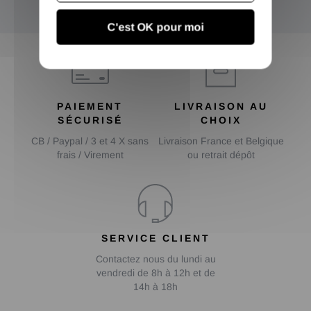
OK
C'est OK pour moi
PAIEMENT
LIVRAISON AU
SÉCURISÉ
CHOIX
CB / Paypal / 3 et 4 X sans
Livraison France et Belgique
frais / Virement
ou retrait dépôt
SERVICE CLIENT
Contactez nous du lundi au
vendredi de 8h à 12h et de
14h à 18h