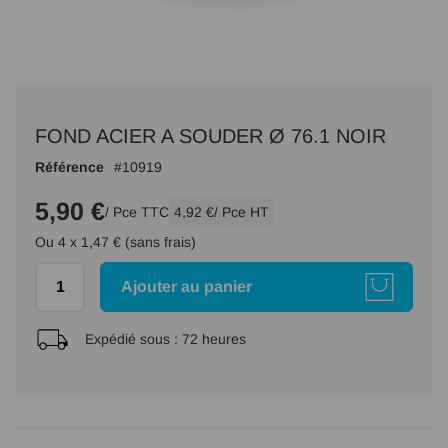
Passer
au
FOND ACIER A SOUDER Ø 76.1 NOIR
début
de
Référence
10919
la
Galerie
5,90 €
/ Pce TTC
4,92 €
/ Pce HT
d’images
Ou 4 x 1,47 € (sans frais)
Ajouter au panier
Expédié sous :
72 heures