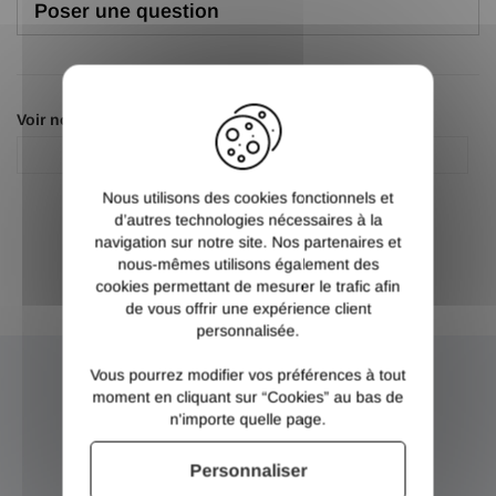
Poser une question
X
Voir nos autres pages :
Fond acier
Fond à souder
Nous utilisons des cookies fonctionnels et
d’autres technologies nécessaires à la
navigation sur notre site. Nos partenaires et
nous-mêmes utilisons également des
cookies permettant de mesurer le trafic afin
de vous offrir une expérience client
personnalisée.
Vous pourrez modifier vos préférences à tout
NEWSLETTER
moment en cliquant sur “Cookies” au bas de
n'importe quelle page.
Inscrivez-vous et recevez nos bons plans
Personnaliser