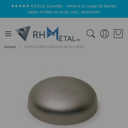
Panneau de gestion des cookies
★★★★★ 4,8 Avis Garantis - Vente à la coupe de barres,
tubes et tôles en acier, inox, aluminium
Accueil
FOND ACIER A SOUDER Ø 76.1 NOIR
Passer
à
la
fin
de
la
galerie
d’images