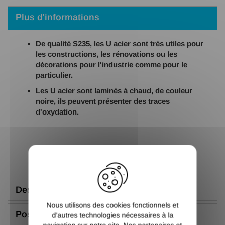
Plus d'informations
De qualité S235, les U acier sont très utiles pour
les constructions, les rénovations ou les
décorations pour l'industrie comme pour le
particulier.
Les U acier sont laminés à chaud, de couleur
noire, ils peuvent présenter des traces
d'oxydation.
X
Description
Nous utilisons des cookies fonctionnels et
Poser une question
d’autres technologies nécessaires à la