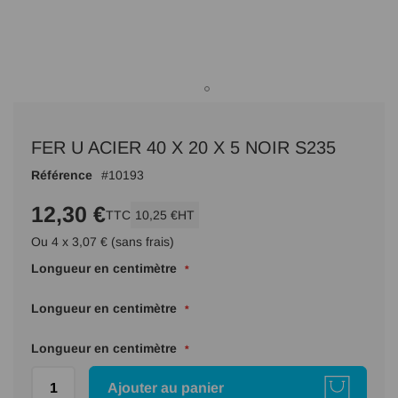
Passer
au
FER U ACIER 40 X 20 X 5 NOIR S235
début
de
Référence
10193
la
Galerie
12,30 €
TTC
10,25 €
HT
d’images
Ou 4 x 3,07 € (sans frais)
Longueur en centimètre
Longueur en centimètre
Longueur en centimètre
Ajouter au panier