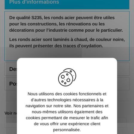
Plus d'informations
De qualité S235, les ronds acier peuvent être utiles
pour
les constructions, les rénovations ou les
décorations pour l'industrie comme pour le particulier.
Les ronds acier sont laminés à chaud, de couleur noire,
ils peuvent présenter des traces d'oxydation.
X
Description
Poser une question
Nous utilisons des cookies fonctionnels et
d’autres technologies nécessaires à la
navigation sur notre site. Nos partenaires et
nous-mêmes utilisons également des
Voir nos autres pages :
cookies permettant de mesurer le trafic afin
Fer rond acier
Fer rond acier
de vous offrir une expérience client
personnalisée.