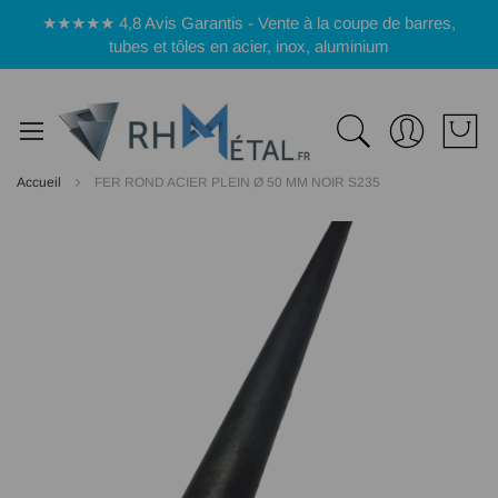
Panneau de gestion des cookies
★★★★★ 4,8 Avis Garantis - Vente à la coupe de barres,
tubes et tôles en acier, inox, aluminium
Accueil
FER ROND ACIER PLEIN Ø 50 MM NOIR S235
Passer
à
la
fin
de
la
galerie
d’images