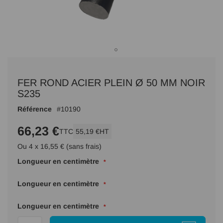
Passer
au
FER ROND ACIER PLEIN Ø 50 MM NOIR
début
de
S235
la
Référence
10190
Galerie
d’images
66,23 €
TTC
55,19 €
HT
Ou 4 x 16,55 € (sans frais)
Longueur en centimètre
Longueur en centimètre
Longueur en centimètre