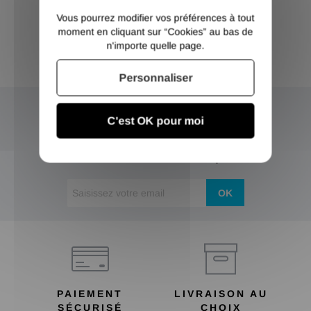
Vous pourrez modifier vos préférences à tout
moment en cliquant sur “Cookies” au bas de
n'importe quelle page.
Personnaliser
C'est OK pour moi
NEWSLETTER
Inscrivez-vous et recevez nos bons plans
OK
PAIEMENT
LIVRAISON AU
SÉCURISÉ
CHOIX