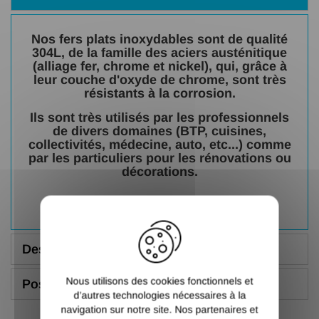
Nos fers plats inoxydables sont de qualité
304L, de la famille des aciers austénitique
(alliage fer, chrome et nickel), qui, grâce à
leur couche d'oxyde de chrome, sont très
résistants à la corrosion.
Ils sont très utilisés par les professionnels
de divers domaines (BTP, cuisines,
collectivités, médecine, auto, etc...) comme
par les particuliers pour les rénovations ou
décorations.
X
Description
Nous utilisons des cookies fonctionnels et
Poser une question
d’autres technologies nécessaires à la
navigation sur notre site. Nos partenaires et