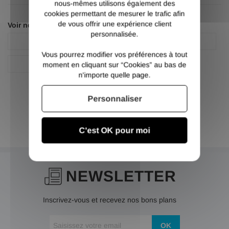
nous-mêmes utilisons également des
cookies permettant de mesurer le trafic afin
de vous offrir une expérience client
Voir nos autres pages :
personnalisée.
Fer plat inox 304L
Plat inox
Vous pourrez modifier vos préférences à tout
Plat inox 304l
moment en cliquant sur “Cookies” au bas de
n'importe quelle page.
Personnaliser
C'est OK pour moi
NEWSLETTER
Inscrivez-vous et recevez nos bons plans
OK