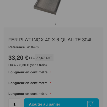
Passer
au
FER PLAT INOX 40 X 6 QUALITE 304L
début
de
Référence
10476
la
Galerie
33,20 €
TTC
27,67 €
HT
d’images
Ou 4 x 8,30 € (sans frais)
Longueur en centimètre
Longueur en centimètre
Longueur en centimètre
Ajouter au panier