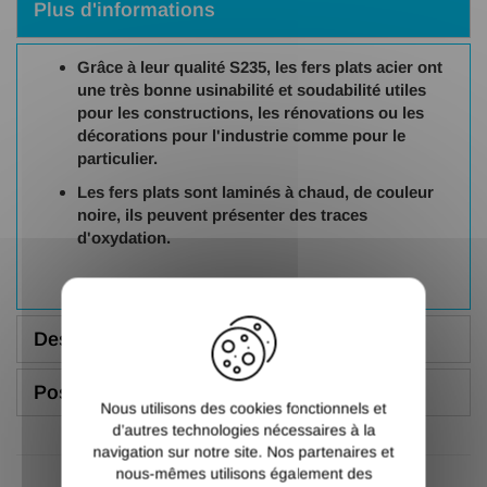
Plus d'informations
Grâce à leur qualité S235, les fers plats acier ont
une très bonne usinabilité et soudabilité utiles
pour les constructions, les rénovations ou les
décorations pour l'industrie comme pour le
particulier.
Les fers plats sont laminés à chaud, de couleur
noire, ils peuvent présenter des traces
d'oxydation.
X
Description
Poser une question
Nous utilisons des cookies fonctionnels et
d’autres technologies nécessaires à la
navigation sur notre site. Nos partenaires et
nous-mêmes utilisons également des