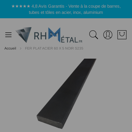
Panneau de gestion des cookies
★★★★★ 4,8 Avis Garantis - Vente à la coupe de barres,
tubes et tôles en acier, inox, aluminium
Accueil
FER PLAT ACIER 60 X 5 NOIR S235
Passer
à
la
fin
de
la
galerie
d’images