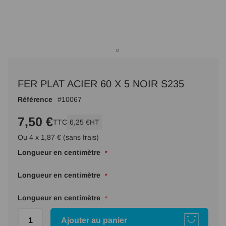
Passer
au
FER PLAT ACIER 60 X 5 NOIR S235
début
de
Référence
10067
la
Galerie
7,50 €
TTC
6,25 €
HT
d’images
Ou 4 x 1,87 € (sans frais)
Longueur en centimètre
Longueur en centimètre
Longueur en centimètre
Ajouter au panier