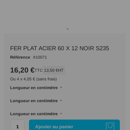
Passer
au
FER PLAT ACIER 60 X 12 NOIR S235
début
de
Référence
10071
la
Galerie
16,20 €
TTC
13,50 €
HT
d’images
Ou 4 x 4,05 € (sans frais)
Longueur en centimètre
Longueur en centimètre
Longueur en centimètre
Ajouter au panier