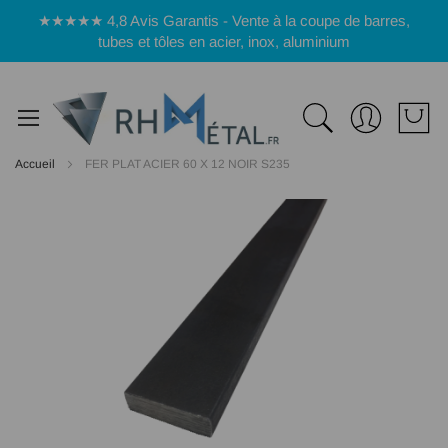
Panneau de gestion des cookies
★★★★★ 4,8 Avis Garantis - Vente à la coupe de barres,
tubes et tôles en acier, inox, aluminium
Accueil
FER PLAT ACIER 60 X 12 NOIR S235
Passer
à
la
fin
de
la
galerie
d’images