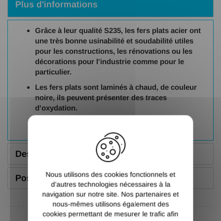
Plus d'informations
Grâce à leur qualité S235, les fers plats acier ont
une très bonne usinabilité et soudabilité utiles
pour les constructions, les rénovations ou les
décorations pour l'industrie comme pour le
particulier.
Les fers plats sont laminés à chaud, de couleur
noire, ils peuvent présenter des traces
d'oxydation.
X
Description
Nous utilisons des cookies fonctionnels et
Poser une question
d’autres technologies nécessaires à la
navigation sur notre site. Nos partenaires et
nous-mêmes utilisons également des
cookies permettant de mesurer le trafic afin