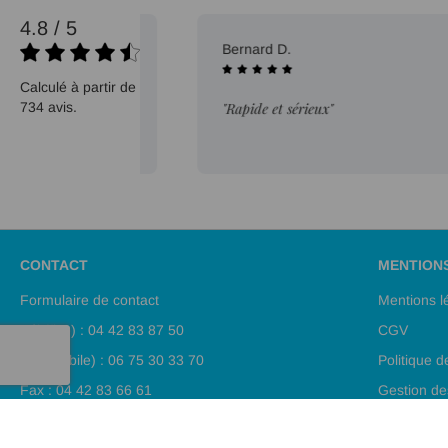
4.8 / 5
16/07/2026
Bernard D.
Calculé à partir de
734 avis.
"Rapide et sérieux"
CONTACT
MENTION
Formulaire de contact
Mentions l
Tél (fixe) : 04 42 83 87 50
CGV
Tél (mobile) : 06 75 30 33 70
Politique d
Fax : 04 42 83 66 61
Gestion de
Plan de sit