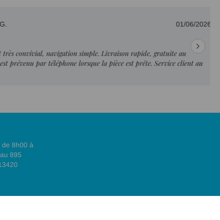
01/06/2026
s convivial, navigation simple. Livraison rapide, gratuite au
révenu par téléphone lorsque la pièce est prête. Service client au
, de 8h00 à
 au 895
 13420