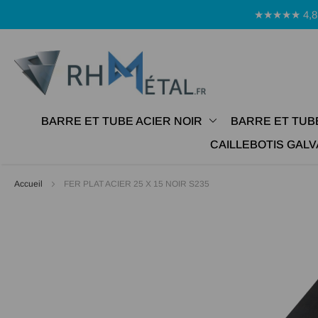
Panneau de gestion des cookies
★★★★★ 4,8 Avi
BARRE ET TUBE ACIER NOIR
BARRE ET TUB
CAILLEBOTIS GALV
Accueil
FER PLAT ACIER 25 X 15 NOIR S235
Passer
à
la
fin
de
la
galerie
d’images