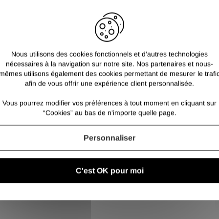
Grâce à leur qualité 
ES POSSIBLES D'OXYDATION
soudabilité utiles p
l'industrie comme pou
Les fers plats sont 
traces d'oxydation.
Nous utilisons des cookies fonctionnels et d’autres technologies
nécessaires à la navigation sur notre site. Nos partenaires et nous-
mêmes utilisons également des cookies permettant de mesurer le trafi
afin de vous offrir une expérience client personnalisée.
Vous pourrez modifier vos préférences à tout moment en cliquant sur
“Cookies” au bas de n'importe quelle page.
Personnaliser
C'est OK pour moi