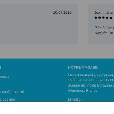
10/07/2026
Jean-marie G.
"Site internet trè
magasin. On est p
top."
S
NOTRE MAGASIN
Ouvert du lundi au vendredi
égales
12h00 et de 14h00 à 18h00
avenue du Pic de Bertagne
Gemenos, France.
e confidentialité
s cookies
Livraison
e