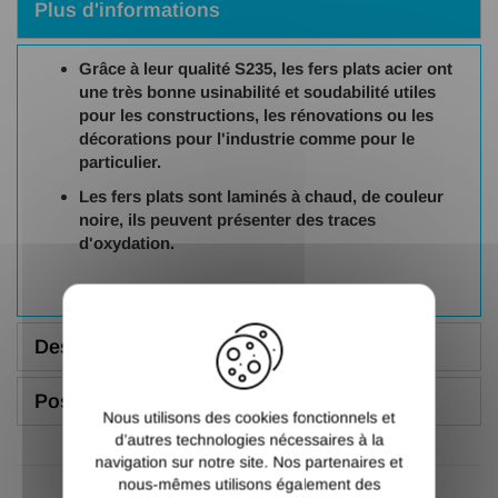
Plus d'informations
Grâce à leur qualité S235, les fers plats acier ont
une très bonne usinabilité et soudabilité utiles
pour les constructions, les rénovations ou les
décorations pour l'industrie comme pour le
particulier.
Les fers plats sont laminés à chaud, de couleur
noire, ils peuvent présenter des traces
d'oxydation.
X
Description
Poser une question
Nous utilisons des cookies fonctionnels et
d’autres technologies nécessaires à la
navigation sur notre site. Nos partenaires et
nous-mêmes utilisons également des