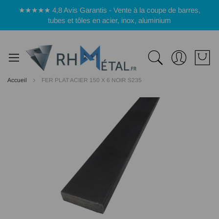
Panneau de gestion des cookies
★★★★★ 4,8 Avis Garantis - Vente à la coupe de barres,
tubes et tôles en acier, inox, aluminium
Accueil
FER PLAT ACIER 150 X 6 NOIR S235
Passer
à
la
fin
de
la
galerie
d’images