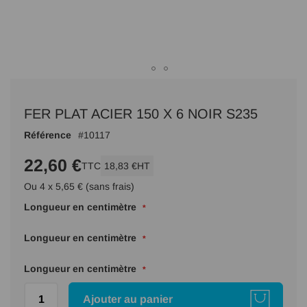
Passer
au
FER PLAT ACIER 150 X 6 NOIR S235
début
de
Référence
10117
la
Galerie
22,60 €
TTC
18,83 €
HT
d’images
Ou 4 x 5,65 € (sans frais)
Longueur en centimètre
Longueur en centimètre
Longueur en centimètre
Ajouter au panier