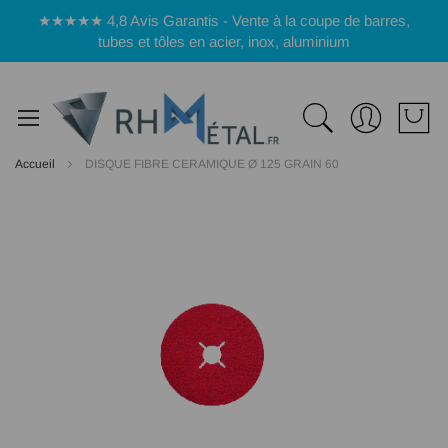
Panneau de gestion des cookies
★★★★★ 4,8 Avis Garantis - Vente à la coupe de barres,
tubes et tôles en acier, inox, aluminium
Accueil
DISQUE FIBRE CERAMIQUE Ø 125 GRAIN 60
Passer
à
la
fin
de
la
galerie
d’images