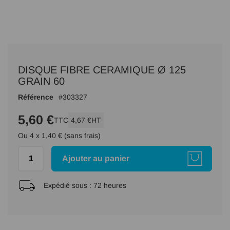
Passer
au
DISQUE FIBRE CERAMIQUE Ø 125
début
de
GRAIN 60
la
Référence
303327
Galerie
d’images
5,60 €
TTC
4,67 €
HT
Ou 4 x 1,40 € (sans frais)
Ajouter au panier
Expédié sous :
72 heures