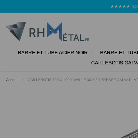
Panneau de gestion des cookies
★★★★★ 4,8 Avi
BARRE ET TUBE ACIER NOIR
BARRE ET TUB
CAILLEBOTIS GALV
Accueil
CAILLEBOTIS 700 X 1000 MAILLE 30 X 30 PRESSE GALVA PLAT
Passer
à
la
fin
de
la
galerie
d’images