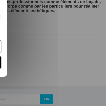
s par les professionnels comme éléments de façade,
de corps comme par les particuliers pour réaliser
des éléments esthétiques.
c
OK