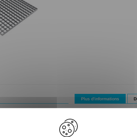
Plus d'informations
D
Nos caillebotis méta
plats laminés à f