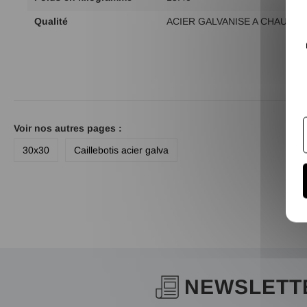
Qualité
ACIER GALVANISE A CHAUD
Voir nos autres pages :
30x30
Caillebotis acier galva
NEWSLETT