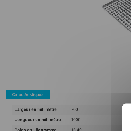
Passer
au
début
de
Caractéristiques
la
Galerie
Plus
Largeur en millimètre
700
d’images
d'infos
Longueur en millimètre
1000
Poids en kilogramme
15.40