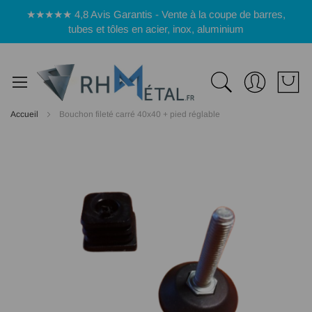
Panneau de gestion des cookies
★★★★★ 4,8 Avis Garantis - Vente à la coupe de barres,
tubes et tôles en acier, inox, aluminium
Accueil
Bouchon fileté carré 40x40 + pied réglable
Passer
à
la
fin
de
la
galerie
d’images