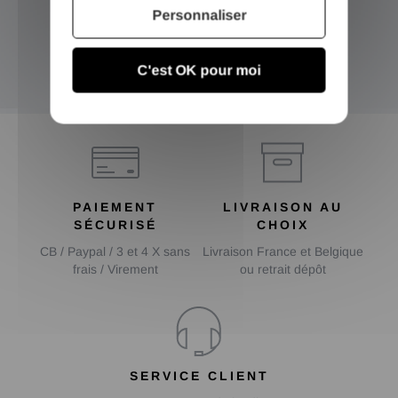
Personnaliser
Inscrivez-vous et recevez nos bons plans
C'est OK pour moi
OK
PAIEMENT
LIVRAISON AU
SÉCURISÉ
CHOIX
CB / Paypal / 3 et 4 X sans
Livraison France et Belgique
frais / Virement
ou retrait dépôt
SERVICE CLIENT