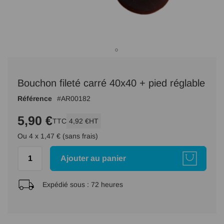
Passer
au
Bouchon fileté carré 40x40 + pied réglable
début
de
Référence
AR00182
la
Galerie
5,90 €
TTC
4,92 €
HT
d’images
Ou 4 x 1,47 € (sans frais)
Ajouter au panier
Expédié sous :
72 heures