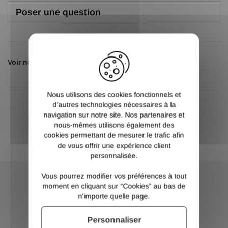
Poser une question
X
Voir nos autres pages :
Aérosol
Galva
Nous utilisons des cookies fonctionnels et
d’autres technologies nécessaires à la
navigation sur notre site. Nos partenaires et
nous-mêmes utilisons également des
cookies permettant de mesurer le trafic afin
de vous offrir une expérience client
personnalisée.
Vous pourrez modifier vos préférences à tout
moment en cliquant sur “Cookies” au bas de
NEWSLETTER
n'importe quelle page.
Inscrivez-vous et recevez nos bons plans
Personnaliser