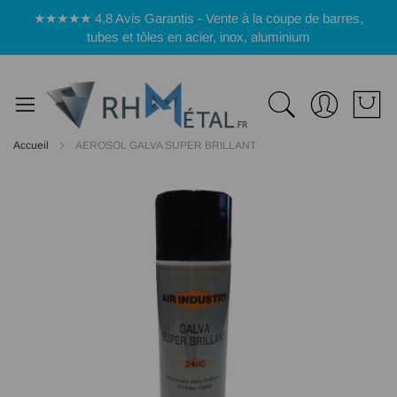
Panneau de gestion des cookies
★★★★★ 4,8 Avis Garantis - Vente à la coupe de barres,
tubes et tôles en acier, inox, aluminium
Accueil
AEROSOL GALVA SUPER BRILLANT
Passer
à
la
fin
de
la
galerie
d’images