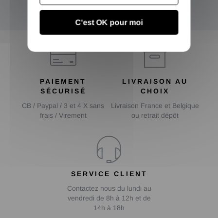
OK
C'est OK pour moi
PAIEMENT
LIVRAISON AU
SÉCURISÉ
CHOIX
CB / Paypal / 3 et 4 X sans
Livraison France et Belgique
frais / Virement
ou retrait dépôt
SERVICE CLIENT
Contactez nous du lundi au
vendredi de 8h à 12h et de
14h à 18h