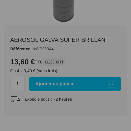
Passer
au
AEROSOL GALVA SUPER BRILLANT
début
de
Référence
WP22944
la
Galerie
13,60 €
TTC
11,33 €
HT
d’images
Ou 4 x 3,40 € (sans frais)
Ajouter au panier
Expédié sous :
72 heures